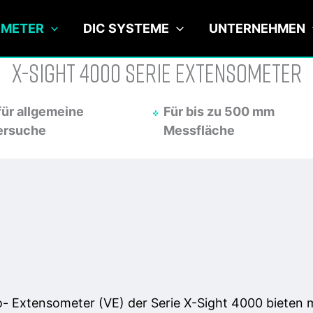
OMETER
DIC SYSTEME
UNTERNEHMEN
X-Sight 4000 serie Extensometer
 für allgemeine
Für bis zu 500 mm
ersuche
Messfläche
o- Extensometer (VE) der Serie X-Sight 4000 bieten m