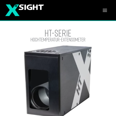
Skip
to
Mai
content
Men
HT-Serie
Hochtemperatur-Extensometer