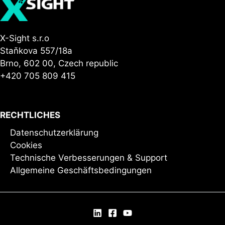
h
r
i
c
h
X-Sight s.r.o
t
Staňkova 557/18a
Brno, 602 00, Czech republic
+420 705 809 415
RECHTLICHES
Datenschutzerklärung
Cookies
Technische Verbesserungen & Support
Allgemeine Geschäftsbedingungen