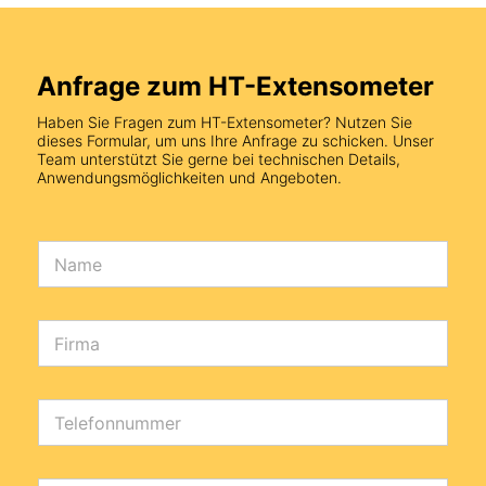
Anfrage zum HT-Extensometer
Haben Sie Fragen zum HT-Extensometer? Nutzen Sie
dieses Formular, um uns Ihre Anfrage zu schicken. Unser
Team unterstützt Sie gerne bei technischen Details,
Anwendungsmöglichkeiten und Angeboten.
N
a
m
e
*
F
i
r
m
a
T
e
l
e
f