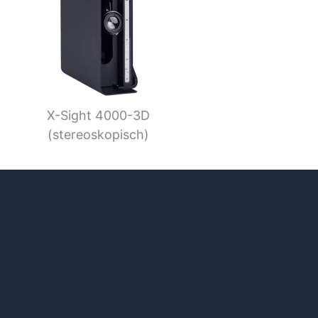
X-Sight 4000-3D
(stereoskopisch)