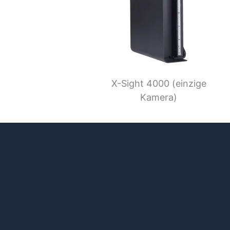
X-Sight 4000 (einzige
Kamera)