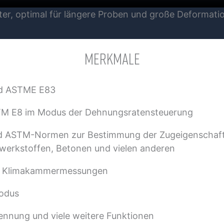
er, optimal für längere Proben und große Deformati
MERKMALE
nd ASTME E83
STM E8 im Modus der Dehnungsratensteuerung
nd ASTM-Normen zur Bestimmung der Zugeigenschaft
werkstoffen, Betonen und vielen anderen
nd Klimakammermessungen
Modus
ennung und viele weitere Funktionen