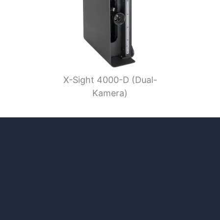
X-Sight 4000-D (Dual-
Kamera)