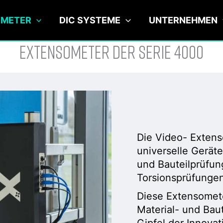
OMETER
DIC SYSTEME
UNTERNEHMEN
Extensometer der Serie 4000
Die Video- Extens
universelle Geräte
und Bauteilprüfun
Torsionsprüfungen
Diese Extensomete
Material- und Bau
Gipfel der Innova