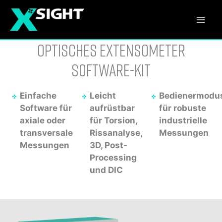
Skip
to
Mai
content
Optisches Extensometer
Men
Software-Kit
Einfache
Leicht
Bedienermodu
Software für
aufrüstbar
für robuste
axiale oder
für Torsion,
industrielle
transversale
Rissanalyse,
Messungen
Messungen
3D, Post-
Processing
und DIC